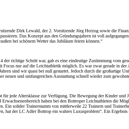
rsitzende Dirk Lewald, der 2. Vorsitzende Jörg Herzog sowie die Finan
 passieren. Das Konzept aus den Gründungsjahren ist voll aufgegangen.
ußen bei schönem Wetter das Jubiläum feiern können.“
14 der richtige Schritt war, gab es eine eindeutige Zustimmung vom ges
it Focus nur auf die Leichtathletik möglich. Es war zwar gerade in der
Jahren sind wir quasi bei null gestartet. Jedoch durch die großartige U
er neuen und umfangreichen Ausstattung schnell wieder zum gewohnten 
ebot für jede Altersklasse zur Verfügung. Die Bewegung der Kinder und 
 Erwachsenenbereich haben bei den Bottroper Leichtathleten die Möglic
en. Ein solider Trainerstamm von mittlerweile 22 Trainern und Trainer
ben, hat der LC Adler Bottrop ein wahres Luxusproblem“. Ein Ergebnis