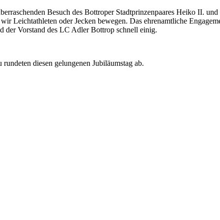
rraschenden Besuch des Bottroper Stadtprinzenpaares Heiko II. und Me
ob wir Leichtathleten oder Jecken bewegen. Das ehrenamtliche Engagemen
nd der Vorstand des LC Adler Bottrop schnell einig.
u rundeten diesen gelungenen Jubiläumstag ab.